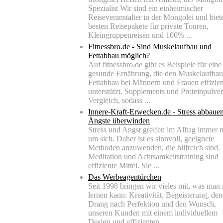
Spezialist Wir sind ein einheimischer
Reiseveranstalter in der Mongolei und biet
besten Reisepakete für private Touren,
Kleingruppenreisen und 100% ...
Fitnessbro.de - Sind Muskelaufbau und
Fettabbau möglich?
Auf fitnessbro.de gibt es Beispiele für eine
gesunde Ernährung, die den Muskelaufba
Fettabbau bei Männern und Frauen effizien
unterstützt. Supplements und Proteinpulve
Vergleich, sodass ...
Innere-Kraft-Erwecken.de - Stress abbauen
Ängste überwinden
Stress und Angst greifen im Alltag immer 
um sich. Daher ist es sinnvoll, geeignete
Methoden anzuwenden, die hilfreich sind.
Meditation und Achtsamkeitstraining sind
effiziente Mittel. Sie ...
Das Werbeagentürchen
Seit 1998 bringen wir vieles mit, was man 
lernen kann: Kreativität, Begeisterung, den
Drang nach Perfektion und den Wunsch,
unseren Kunden mit einem individuellem
Design und effizienten ...