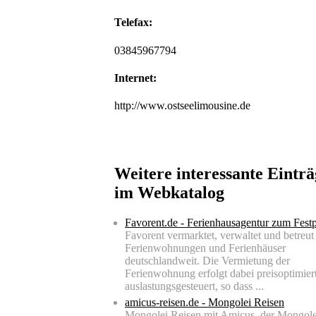
Telefax:
03845967794
Internet:
http://www.ostseelimousine.de
Weitere interessante Einträ
im Webkatalog
Favorent.de - Ferienhausagentur zum Festp
Favorent vermarktet, verwaltet und betreut
Ferienwohnungen und Ferienhäuser
deutschlandweit. Die Vermietung der
Ferienwohnung erfolgt dabei preisoptimier
auslastungsgesteuert, so dass ...
amicus-reisen.de - Mongolei Reisen
Mongolei Reisen mit Amicus, der Mongole