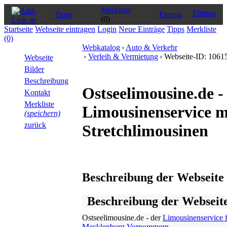
Merkliste
Eintrag
Tipps
Eintrag
(0)
Startseite
Webseite eintragen
Login
Neue Einträge
Tipps
Merkliste
(0)
Webkatalog
›
Auto & Verkehr
›
Verleih & Vermietung
› Webseite-ID: 1061
Webseite
Bilder
Beschreibung
Ostseelimousine.de -
Kontakt
Merkliste
Limousinenservice m
(speichern)
zurück
Stretchlimousinen
Beschreibung der Webseite
Beschreibung der Webseit
Ostseelimousine.de - der
Limousinenservice 
Mecklenburg Vorpommern