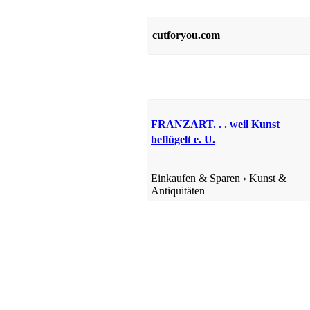
cutforyou.com
FRANZART. . . weil Kunst
Einkaufen & Sparen
beflügelt e. U.
Einkaufen & Sparen
›
Kunst &
Antiquitäten
Kinder- & Babybedarf