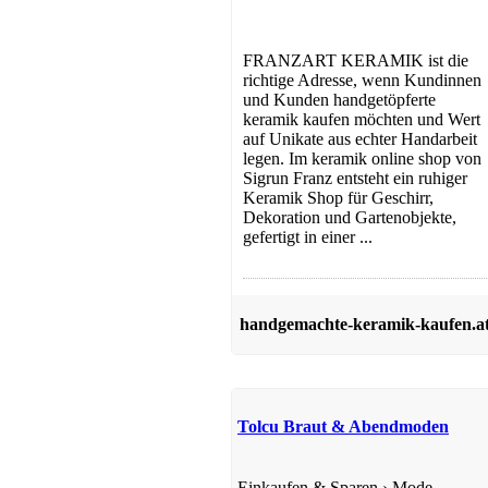
FRANZART KERAMIK ist die
richtige Adresse, wenn Kundinnen
und Kunden handgetöpferte
keramik kaufen möchten und Wert
auf Unikate aus echter Handarbeit
legen. Im keramik online shop von
Sigrun Franz entsteht ein ruhiger
Keramik Shop für Geschirr,
Gesundheit & Wellness
Dekoration und Gartenobjekte,
gefertigt in einer ...
handgemachte-keramik-kaufen.a
Tolcu Braut & Abendmoden
Teppiche
Einkaufen & Sparen
›
Mode