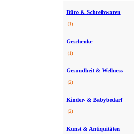
Büro & Schreibwaren
(1)
Büro & Schreibwaren
Geschenke
(1)
Gesundheit & Wellness
(2)
Kinder- & Babybedarf
Unterwäsche
(2)
Kunst & Antiquitäten