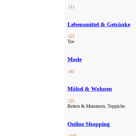
(1)
Lebensmittel & Getränke
(2)
Schuhe
Tee
Mode
(4)
Möbel & Wohnen
(2)
Betten & Matratzen, Teppiche
Online Shopping
Online Shopping
(19)