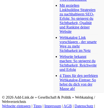
Mit gezielten
Linkbuilding Strategien
zu nachhaltigem SEO-
Erfolg: So steigerst du
Sichtbarkeit, Qualität
und Ranking deiner
Website
Webkatalog Link
vorschlagen - der smarte
Weg zu mehr
Sichtbarkeit im Netz
Webseite bekannt
machen: So steigerst du
Sichtbarkeit, Reichweite
und Erfolg
4 Tipps für den perfekten
Webkatalog-Eintrag: So
hebst du dich von der
Masse ab!
© 2026 Add-Link.de » Gesellschaft & Politik » Webkatalog /
Webverzeichnis
Webseite eintragen
|
Tipps
|
Impressum
|
AGB
|
Datenschutz
|