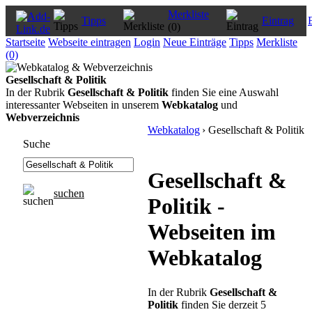
Merkliste
Tipps
Eintrag
(0)
Startseite
Webseite eintragen
Login
Neue Einträge
Tipps
Merkliste
(0)
Gesellschaft & Politik
In der Rubrik
Gesellschaft & Politik
finden Sie eine Auswahl
interessanter Webseiten in unserem
Webkatalog
und
Webverzeichnis
Webkatalog
› Gesellschaft & Politik
Suche
Gesellschaft &
suchen
Politik -
Webseiten im
Webkatalog
In der Rubrik
Gesellschaft &
Politik
finden Sie derzeit 5