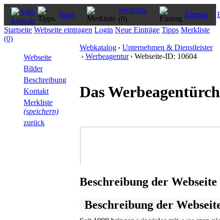
Merkliste
Tipps
Eintrag
(0)
Startseite
Webseite eintragen
Login
Neue Einträge
Tipps
Merkliste
(0)
Webkatalog
›
Unternehmen & Dienstleister
›
Werbeagentur
› Webseite-ID: 10604
Webseite
Bilder
Beschreibung
Das Werbeagentürc
Kontakt
Merkliste
(speichern)
zurück
Beschreibung der Webseite
Beschreibung der Webseit