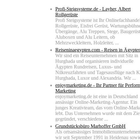
Profi-Steigsysteme.de - Layher, Albert
Rollgerüste
Profi Steigsysteme ist Ihr Onlinefachhandel
Rollgerüste, Eisfrei Gerüst, Wartungsbühn
Übergänge, Alu Treppen, Stege, Baugerüst
Aluboxen und Alu Leitern, ob
Mehrzweckleitern, Holzleiter, ...
Reiseninaegypten.com - Reisen in Ägypte
Wir sind ein Reiseunternehmen mit Sitz in
Hurghada und organisieren individuelle
Ägypten Rundreisen, Luxus- und
Nilkreuzfahrten und Tagesausflüge nach K
Hurghada, Luxor und Alexandria. Wir ...
enjoymarketing.de - Ihr Partner für Perfor
Marketing
enjoymarketing.de ist eine in Deutschland
ansässige Online-Marketing-Agentur. Ein
junges Kreativteam, das vom Online-Mark
lebt. Das Unternehmen wurde mit dem Zie
gegründet, verschiedene ...
Grundstücksbüro Marhoffer GmbH
Als ortsansässiges Immobilienunternehmen
wir seit September 1991 in Heidenau sowi